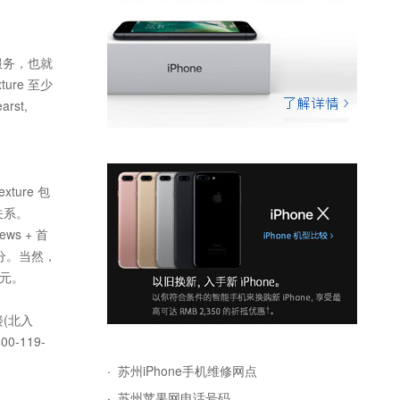
阅服务，也就
ure 至少
st,
ure 包
关系。
ws + 首
社分。当然，
美元。
(北入
-119-
·
苏州iPhone手机维修网点
·
苏州苹果网电话号码