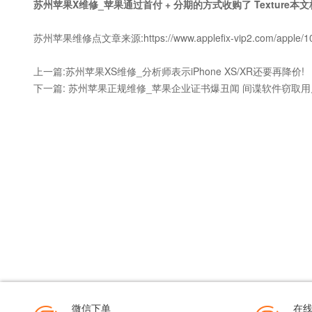
苏州苹果X维修_苹果通过首付 + 分期的方式收购了 Texture本文标
苏州苹果维修点文章来源:https://www.applefix-vip2.com/apple/10
上一篇:
苏州苹果XS维修_分析师表示iPhone XS/XR还要再降价!
下一篇:
苏州苹果正规维修_苹果企业证书爆丑闻 间谍软件窃取
微信下单
在