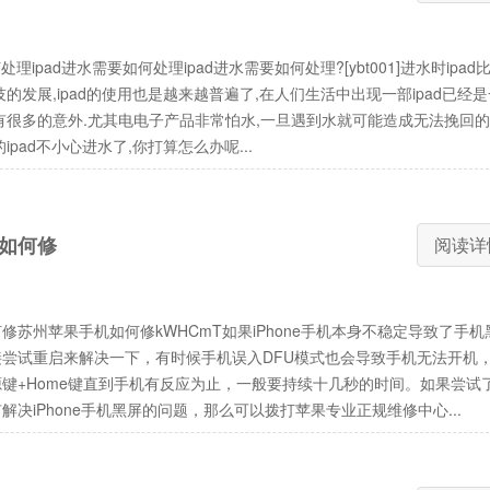
处理ipad进水需要如何处理ipad进水需要如何处理?[ybt001]进水时ipad
的发展,ipad的使用也是越来越普遍了,在人们生活中出现一部ipad已经
有很多的意外.尤其电电子产品非常怕水,一旦遇到水就可能造成无法挽回
ipad不小心进水了,你打算怎么办呢...
何处理
如何修
阅读详
修苏州苹果手机如何修kWHCmT如果iPhone手机本身不稳定导致了手机
尝试重启来解决一下，有时候手机误入DFU模式也会导致手机无法开机
键+Home键直到手机有反应为止，一般要持续十几秒的时间。如果尝试
解决iPhone手机黑屏的问题，那么可以拨打苹果专业正规维修中心...
何修